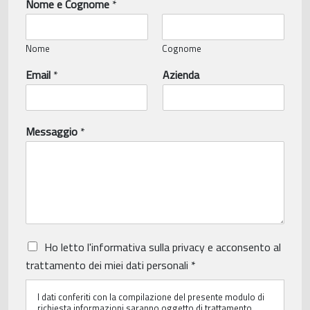
Nome e Cognome
*
Nome
Cognome
Email
*
Azienda
Messaggio
*
P
Ho letto
l'informativa sulla privacy
e acconsento al
r
trattamento dei miei dati personali
*
i
v
I dati conferiti con la compilazione del presente modulo di
a
richiesta informazioni saranno oggetto di trattamento