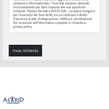
c
cartaceo e informatizzato. I Suoi dati saranno utilizzati
y
esclusivamente per dare risposta alle sue specifiche
P
richieste. Titolare dei dati è AsTrID OdV , cui potrà rivolgersi
per l'eservizio dei Suoi diritti, tra cui rientrano il diritto
o
d'accesso ai dati, d'integrazione, rettifica e cancellazione.
l
Per la visione dell'informativa completa si rimanda a:
i
privacy policy
c
y
*
Invia richiesta