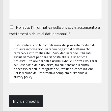
P
Ho letto
l'informativa sulla privacy
e acconsento al
r
trattamento dei miei dati personali
*
i
v
I dati conferiti con la compilazione del presente modulo di
a
richiesta informazioni saranno oggetto di trattamento
c
cartaceo e informatizzato. I Suoi dati saranno utilizzati
y
esclusivamente per dare risposta alle sue specifiche
P
richieste. Titolare dei dati è AsTrID OdV , cui potrà rivolgersi
per l'eservizio dei Suoi diritti, tra cui rientrano il diritto
o
d'accesso ai dati, d'integrazione, rettifica e cancellazione.
l
Per la visione dell'informativa completa si rimanda a:
i
privacy policy
c
y
*
Invia richiesta