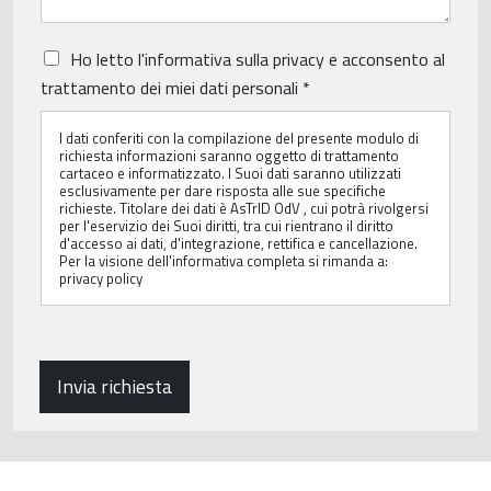
P
Ho letto
l'informativa sulla privacy
e acconsento al
r
trattamento dei miei dati personali
*
i
v
I dati conferiti con la compilazione del presente modulo di
a
richiesta informazioni saranno oggetto di trattamento
c
cartaceo e informatizzato. I Suoi dati saranno utilizzati
y
esclusivamente per dare risposta alle sue specifiche
P
richieste. Titolare dei dati è AsTrID OdV , cui potrà rivolgersi
per l'eservizio dei Suoi diritti, tra cui rientrano il diritto
o
d'accesso ai dati, d'integrazione, rettifica e cancellazione.
l
Per la visione dell'informativa completa si rimanda a:
i
privacy policy
c
y
*
Invia richiesta