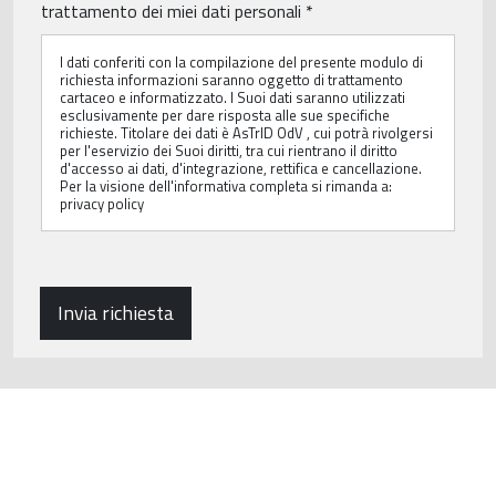
r
trattamento dei miei dati personali
*
i
v
I dati conferiti con la compilazione del presente modulo di
a
richiesta informazioni saranno oggetto di trattamento
c
cartaceo e informatizzato. I Suoi dati saranno utilizzati
y
esclusivamente per dare risposta alle sue specifiche
P
richieste. Titolare dei dati è AsTrID OdV , cui potrà rivolgersi
per l'eservizio dei Suoi diritti, tra cui rientrano il diritto
o
d'accesso ai dati, d'integrazione, rettifica e cancellazione.
l
Per la visione dell'informativa completa si rimanda a:
i
privacy policy
c
y
*
Invia richiesta