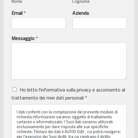
Nome
Cognome
Email
*
Azienda
Messaggio
*
P
Ho letto
l'informativa sulla privacy
e acconsento al
r
trattamento dei miei dati personali
*
i
v
I dati conferiti con la compilazione del presente modulo di
a
richiesta informazioni saranno oggetto di trattamento
c
cartaceo e informatizzato. I Suoi dati saranno utilizzati
y
esclusivamente per dare risposta alle sue specifiche
P
richieste. Titolare dei dati è AsTrID OdV , cui potrà rivolgersi
per l'eservizio dei Suoi diritti, tra cui rientrano il diritto
o