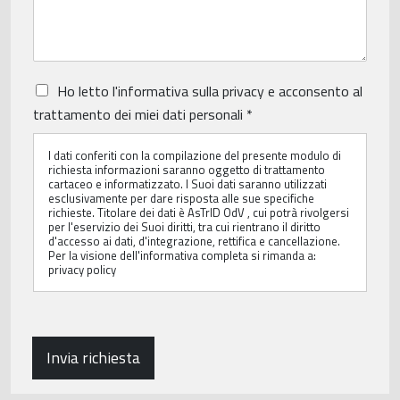
P
Ho letto
l'informativa sulla privacy
e acconsento al
r
trattamento dei miei dati personali
*
i
v
I dati conferiti con la compilazione del presente modulo di
a
richiesta informazioni saranno oggetto di trattamento
c
cartaceo e informatizzato. I Suoi dati saranno utilizzati
y
esclusivamente per dare risposta alle sue specifiche
P
richieste. Titolare dei dati è AsTrID OdV , cui potrà rivolgersi
per l'eservizio dei Suoi diritti, tra cui rientrano il diritto
o
d'accesso ai dati, d'integrazione, rettifica e cancellazione.
l
Per la visione dell'informativa completa si rimanda a:
i
privacy policy
c
y
*
Invia richiesta