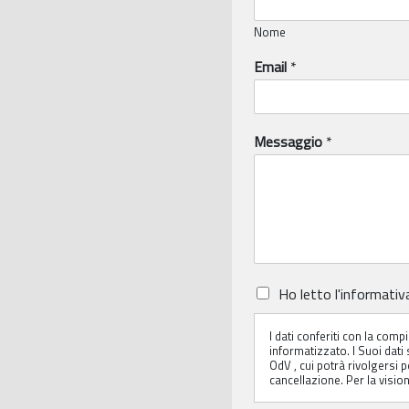
Nome
Email
*
Messaggio
*
P
Ho letto
l'informativ
r
i
I dati conferiti con la com
v
informatizzato. I Suoi dati 
a
OdV , cui potrà rivolgersi per
c
cancellazione. Per la visio
y