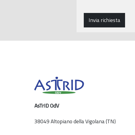
P
o
l
Invia richiesta
i
c
y
*
AsTrID OdV
38049 Altopiano della Vigolana (TN)