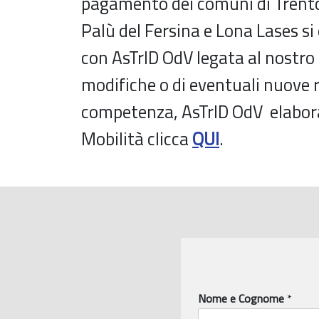
pagamento dei comuni di Trento
Palù del Fersina e Lona Lases si
con AsTrID OdV legata al nostr
modifiche o di eventuali nuove re
competenza, AsTrID OdV elabora e
Mobilità clicca
QUI
.
Nome e Cognome
*