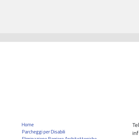
Te
Home
Parcheggi per Disabili
in
Eliminazione Barriere Architettoniche